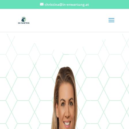
christina@in-erwartung.at